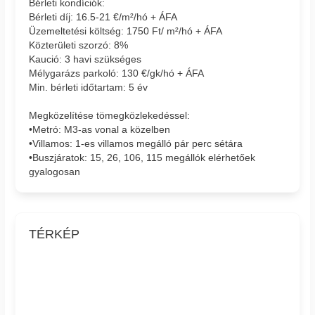
Bérleti kondíciók:
Bérleti díj: 16.5-21 €/m²/hó + ÁFA
Üzemeltetési költség: 1750 Ft/ m²/hó + ÁFA
Közterületi szorzó: 8%
Kaució: 3 havi szükséges
Mélygarázs parkoló: 130 €/gk/hó + ÁFA
Min. bérleti időtartam: 5 év
Megközelítése tömegközlekedéssel:
•Metró: M3-as vonal a közelben
•Villamos: 1-es villamos megálló pár perc sétára
•Buszjáratok: 15, 26, 106, 115 megállók elérhetőek
gyalogosan
TÉRKÉP