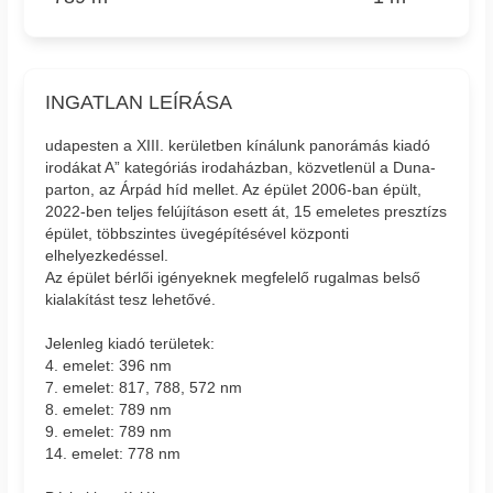
INGATLAN LEÍRÁSA
udapesten a XIII. kerületben kínálunk panorámás kiadó
irodákat A” kategóriás irodaházban, közvetlenül a Duna-
parton, az Árpád híd mellet. Az épület 2006-ban épült,
2022-ben teljes felújításon esett át, 15 emeletes presztízs
épület, többszintes üvegépítésével központi
elhelyezkedéssel.
Az épület bérlői igényeknek megfelelő rugalmas belső
kialakítást tesz lehetővé.
Jelenleg kiadó területek:
4. emelet: 396 nm
7. emelet: 817, 788, 572 nm
8. emelet: 789 nm
9. emelet: 789 nm
14. emelet: 778 nm