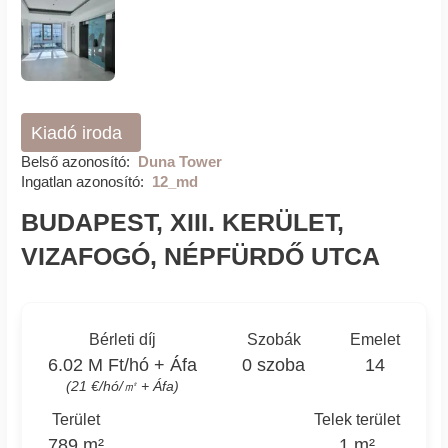
Kiadó iroda
Belső azonosító:
Duna Tower
Ingatlan azonosító:
12_md
BUDAPEST, XIII. KERÜLET,
VIZAFOGÓ, NÉPFÜRDŐ UTCA
Bérleti díj
Szobák
Emelet
6.02 M Ft/hó + Áfa
0 szoba
14
(21 €/hó/㎡ + Áfa)
Terület
Telek terület
789 m²
1 m²