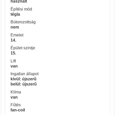
használt
Építési mód
tégla
Bútorozottság
nem
Emelet
14.
Épület szintje
15.
Lift
van
Ingatlan állapot
kívül: újszerű
belül: újszerű
Klíma
van
Fűtés
fan-coil