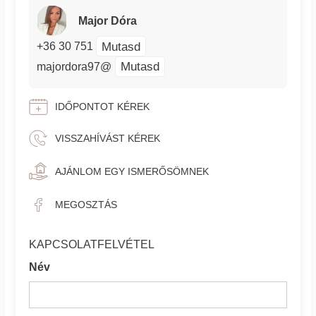
Major Dóra
Mutasd
+36 30 751
Mutasd
majordora97@
IDŐPONTOT KÉREK
VISSZAHÍVÁST KÉREK
AJÁNLOM EGY ISMERŐSÖMNEK
MEGOSZTÁS
KAPCSOLATFELVÉTEL
Név