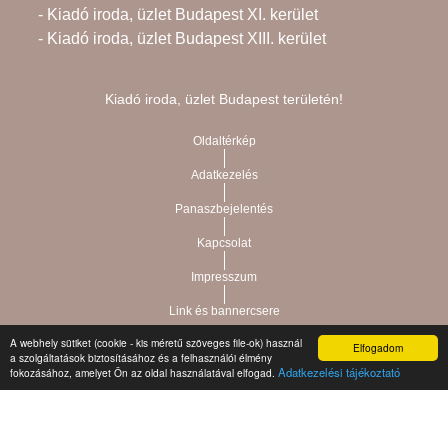
- Kiadó iroda, üzlet Budapest XI. kerület
- Kiadó iroda, üzlet Budapest XIII. kerület
Kiadó iroda, üzlet Budapest területén!
Oldaltérkép
Adatkezelés
Panaszbejelentés
Kapcsolat
Impresszum
Link és bannercsere
A webhely sütiket (cookie - kis méretű szöveges file-ok) használ
Elfogadom
a szolgáltatások biztosításához és a felhasználói élmény
Vár-Köz Kft. - Ingatlan nyilvántartó, ügyviteli és
Copyright © 2021.
Adatkezelési tájékoztató
fokozásához, amelyet Ön az oldal használatával elfogad.
adminisztrációs szoftver