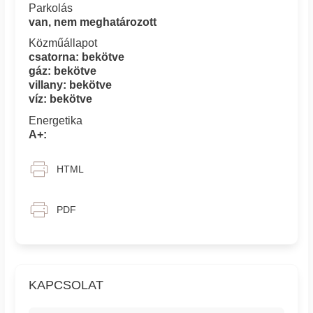
Parkolás
van, nem meghatározott
Közműállapot
csatorna: bekötve
gáz: bekötve
villany: bekötve
víz: bekötve
Energetika
A+:
HTML
PDF
KAPCSOLAT