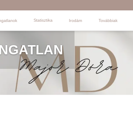
Statisztika
ngatlanok
Irodám
Továbbiak
INGATLAN