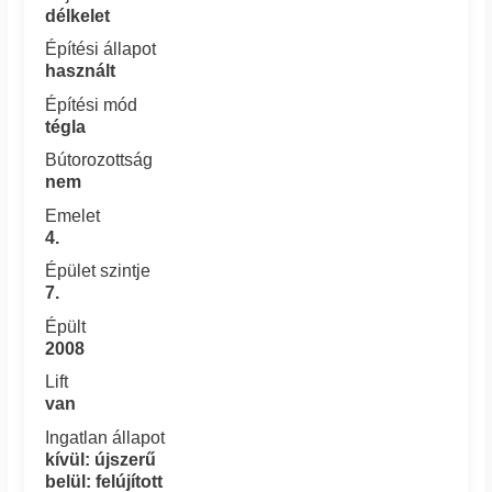
délkelet
Építési állapot
használt
Építési mód
tégla
Bútorozottság
nem
Emelet
4.
Épület szintje
7.
Épült
2008
Lift
van
Ingatlan állapot
kívül: újszerű
belül: felújított