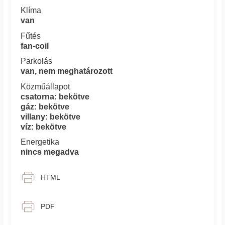
Klíma
van
Fűtés
fan-coil
Parkolás
van, nem meghatározott
Közműállapot
csatorna: bekötve
gáz: bekötve
villany: bekötve
víz: bekötve
Energetika
nincs megadva
HTML
PDF