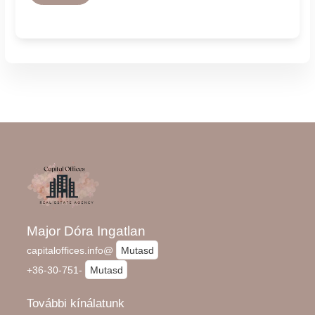
Major Dóra Ingatlan
capitaloffices.info@
Mutasd
+36-30-751-
Mutasd
További kínálatunk