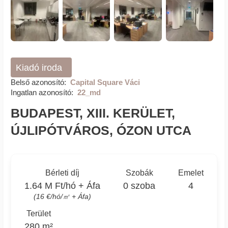
Kiadó iroda
Belső azonosító:
Capital Square Váci
Ingatlan azonosító:
22_md
BUDAPEST, XIII. KERÜLET,
ÚJLIPÓTVÁROS, ÓZON UTCA
Bérleti díj
Szobák
Emelet
1.64 M Ft/hó + Áfa
0 szoba
4
(16 €/hó/㎡ + Áfa)
Terület
280 m²