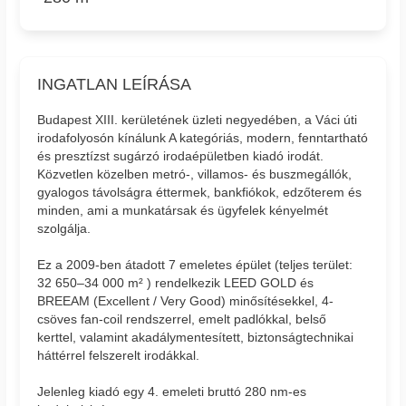
INGATLAN LEÍRÁSA
Budapest XIII. kerületének üzleti negyedében, a Váci úti
irodafolyosón kínálunk A kategóriás, modern, fenntartható
és presztízst sugárzó irodaépületben kiadó irodát.
Közvetlen közelben metró-, villamos- és buszmegállók,
gyalogos távolságra éttermek, bankfiókok, edzőterem és
minden, ami a munkatársak és ügyfelek kényelmét
szolgálja.
Ez a 2009-ben átadott 7 emeletes épület (teljes terület:
32 650–34 000 m² ) rendelkezik LEED GOLD és
BREEAM (Excellent / Very Good) minősítésekkel, 4-
csöves fan-coil rendszerrel, emelt padlókkal, belső
kerttel, valamint akadálymentesített, biztonságtechnikai
háttérrel felszerelt irodákkal.
Jelenleg kiadó egy 4. emeleti bruttó 280 nm-es