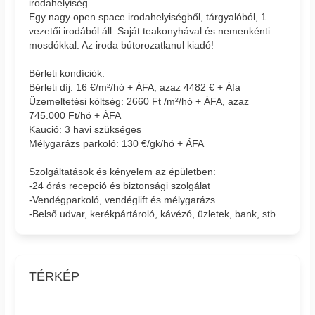
irodahelyiség.
Egy nagy open space irodahelyiségből, tárgyalóból, 1
vezetői irodából áll. Saját teakonyhával és nemenkénti
mosdókkal. Az iroda bútorozatlanul kiadó!
Bérleti kondíciók:
Bérleti díj: 16 €/m²/hó + ÁFA, azaz 4482 € + Áfa
Üzemeltetési költség: 2660 Ft /m²/hó + ÁFA, azaz
745.000 Ft/hó + ÁFA
Kaució: 3 havi szükséges
Mélygarázs parkoló: 130 €/gk/hó + ÁFA
Szolgáltatások és kényelem az épületben:
-24 órás recepció és biztonsági szolgálat
-Vendégparkoló, vendéglift és mélygarázs
-Belső udvar, kerékpártároló, kávézó, üzletek, bank, stb.
TÉRKÉP