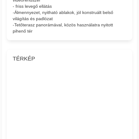
- friss levegő ellátás
-Álmennyezet, nyitható ablakok, jól konstruált belső
világítás és padlózat
-Tetőterasz panorámával, közös használatra nyitott
pihenő tér
TÉRKÉP