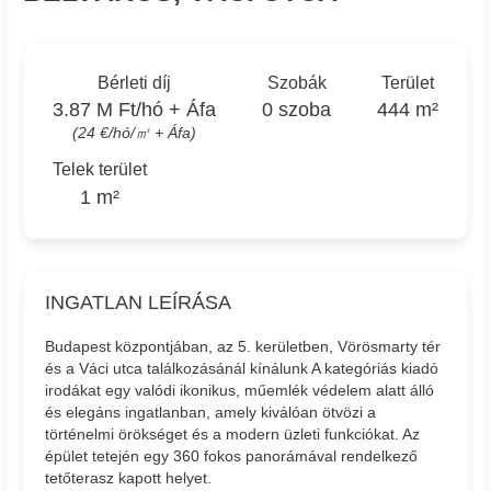
Bérleti díj
Szobák
Terület
3.87 M Ft/hó + Áfa
0 szoba
444 m²
(24 €/hó/㎡ + Áfa)
Telek terület
1 m²
INGATLAN LEÍRÁSA
Budapest központjában, az 5. kerületben, Vörösmarty tér
és a Váci utca találkozásánál kínálunk A kategóriás kiadó
irodákat egy valódi ikonikus, műemlék védelem alatt álló
és elegáns ingatlanban, amely kiválóan ötvözi a
történelmi örökséget és a modern üzleti funkciókat. Az
épület tetején egy 360 fokos panorámával rendelkező
tetőterasz kapott helyet.