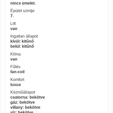
nincs emelet.
Épület szintje
7.
Lift
van
Ingatlan állapot
kívül: kitűnő
belül: kitűnő
Klíma
van
Fűtés
fan-coil
Komfort
luxus
Közműállapot
csatorna: bekötve
gáz: bekötve
villany: bekötve
víz: bekötve