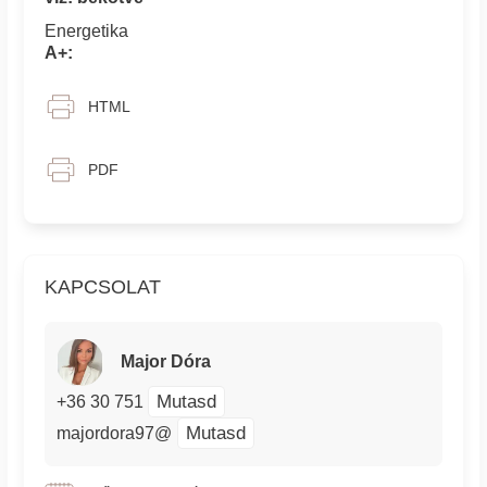
Energetika
A+:
HTML
PDF
KAPCSOLAT
Major Dóra
Mutasd
+36 30 751
Mutasd
majordora97@