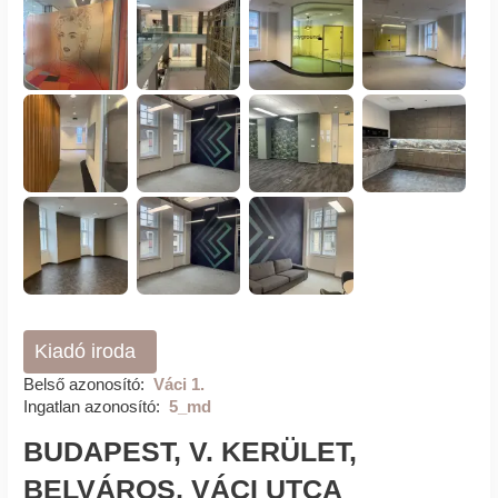
Kiadó iroda
Belső azonosító:
Váci 1.
Ingatlan azonosító:
5_md
BUDAPEST, V. KERÜLET,
BELVÁROS, VÁCI UTCA