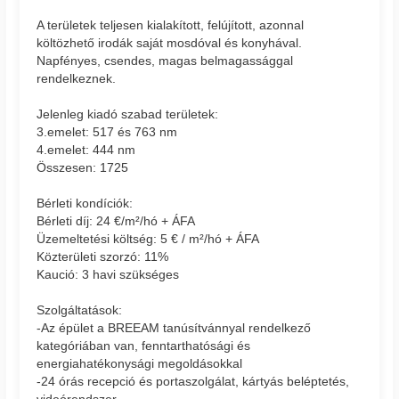
A területek teljesen kialakított, felújított, azonnal
költözhető irodák saját mosdóval és konyhával.
Napfényes, csendes, magas belmagassággal
rendelkeznek.
Jelenleg kiadó szabad területek:
3.emelet: 517 és 763 nm
4.emelet: 444 nm
Összesen: 1725
Bérleti kondíciók:
Bérleti díj: 24 €/m²/hó + ÁFA
Üzemeltetési költség: 5 € / m²/hó + ÁFA
Közterületi szorzó: 11%
Kaució: 3 havi szükséges
Szolgáltatások:
-Az épület a BREEAM tanúsítvánnyal rendelkező
kategóriában van, fenntarthatósági és
energiahatékonysági megoldásokkal
-24 órás recepció és portaszolgálat, kártyás beléptetés,
videórendszer