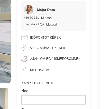
Major Dóra
Mutasd
+36 30 751
Mutasd
majordora97@
IDŐPONTOT KÉREK
VISSZAHÍVÁST KÉREK
AJÁNLOM EGY ISMERŐSÖMNEK
MEGOSZTÁS
KAPCSOLATFELVÉTEL
Név