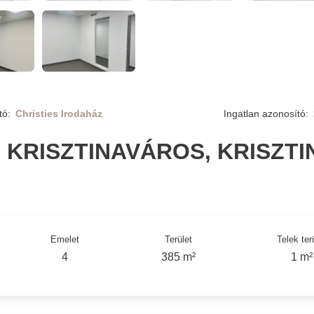
tó:
Christies Irodaház
Ingatlan azonosító:
, KRISZTINAVÁROS, KRISZTI
Emelet
Terület
Telek ter
4
385 m²
1 m²