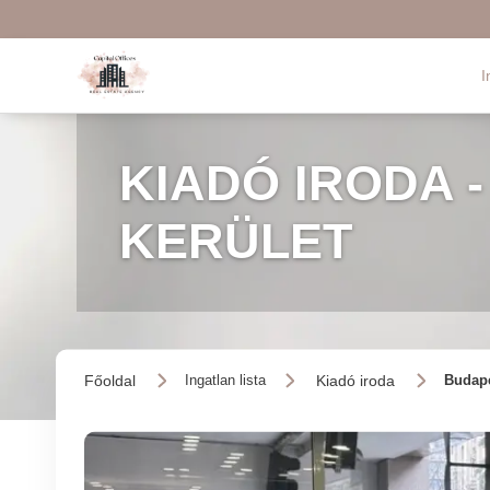
I
KIADÓ IRODA -
KERÜLET
Főoldal
Kiadó iroda
Ingatlan lista
Budape