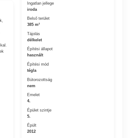
Ingatlan jellege
iroda
Belső terület
k,
385 m²
i
Tájolás
délkelet
kal.
Építési állapot
ek
használt
Építési mód
tégla
Bútorozottság
nem
Emelet
4.
Épület szintje
5.
Épült
2012