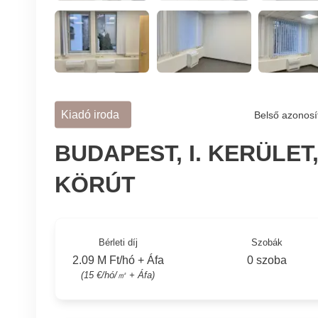
Kiadó iroda
Belső azonosí
BUDAPEST, I. KERÜLET
KÖRÚT
Bérleti díj
Szobák
2.09 M Ft/hó + Áfa
0 szoba
(15 €/hó/㎡ + Áfa)