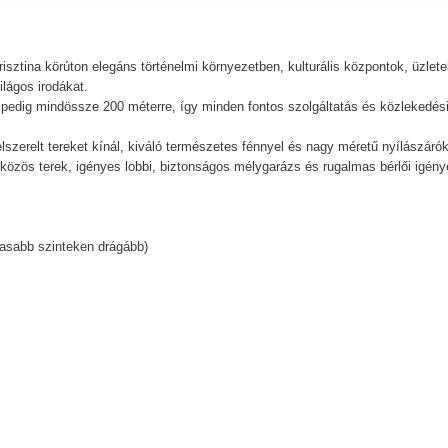
isztina körúton elegáns történelmi környezetben, kulturális központok, üzlete
lágos irodákat.
r pedig mindössze 200 méterre, így minden fontos szolgáltatás és közlekedés
lszerelt tereket kínál, kiváló természetes fénnyel és nagy méretű nyílászárók
 közös terek, igényes lobbi, biztonságos mélygarázs és rugalmas bérlői igény
gasabb szinteken drágább)