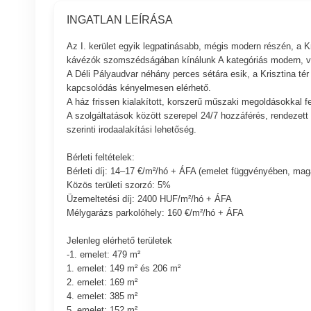
INGATLAN LEÍRÁSA
Az I. kerület egyik legpatinásabb, mégis modern részén, a Kr
kávézók szomszédságában kínálunk A kategóriás modern, vi
A Déli Pályaudvar néhány perces sétára esik, a Krisztina té
kapcsolódás kényelmesen elérhető.
A ház frissen kialakított, korszerű műszaki megoldásokkal fe
A szolgáltatások között szerepel 24/7 hozzáférés, rendezett
szerinti irodaalakítási lehetőség.
Bérleti feltételek:
Bérleti díj: 14–17 €/m²/hó + ÁFA (emelet függvényében, ma
Közös területi szorzó: 5%
Üzemeltetési díj: 2400 HUF/m²/hó + ÁFA
Mélygarázs parkolóhely: 160 €/m²/hó + ÁFA
Jelenleg elérhető területek
-1. emelet: 479 m²
1. emelet: 149 m² és 206 m²
2. emelet: 169 m²
4. emelet: 385 m²
5. emelet: 152 m²