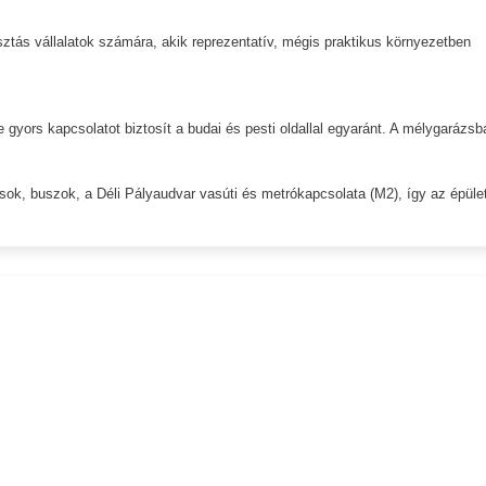
asztás vállalatok számára, akik reprezentatív, mégis praktikus környezetben
ge gyors kapcsolatot biztosít a budai és pesti oldallal egyaránt. A mélygarázsb
ok, buszok, a Déli Pályaudvar vasúti és metrókapcsolata (M2), így az épüle