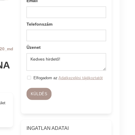
Email
Telefonszám
Üzenet
20_md
NA
Elfogadom az
Adatkezelési tájékoztatót
KÜLDÉS
ület
INGATLAN ADATAI