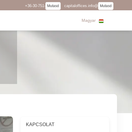
+36-30-751-
capitaloffices.info@
Mutasd
Mutasd
Magyar
KAPCSOLAT