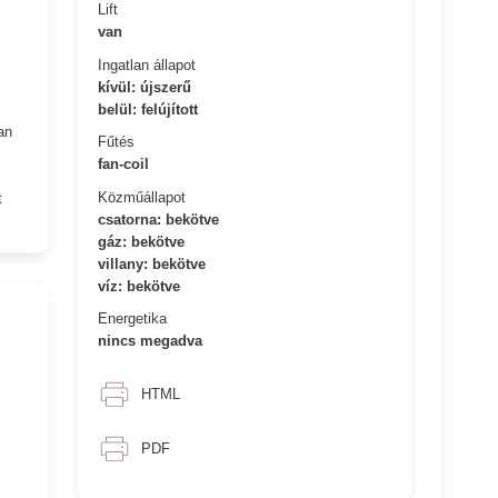
Lift
van
Ingatlan állapot
kívül: újszerű
belül: felújított
an
Fűtés
fan-coil
Közműállapot
t
csatorna: bekötve
gáz: bekötve
villany: bekötve
víz: bekötve
Energetika
nincs megadva
HTML
PDF