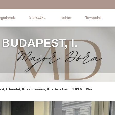
Statisztika
ngatlanok
Irodám
Továbbiak
 BUDAPEST, I.
st, I. kerület, Krisztinaváros, Krisztina körút, 2.09 M Ft/hó